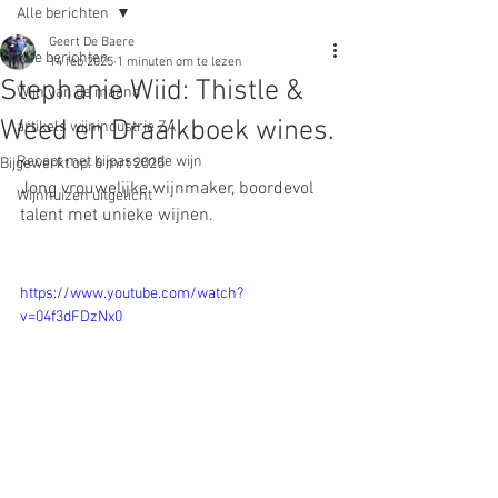
Alle berichten
Geert De Baere
Alle berichten
14 feb 2025
1 minuten om te lezen
Stephanie Wiid: Thistle &
Wijn van de maand
Weed en Draaikboek wines.
artikels wijnindustrie ZA
Recept met bijpassende wijn
Bijgewerkt op:
6 mrt 2025
Jong vrouwelijke wijnmaker, boordevol 
Wijnhuizen uitgelicht
talent met unieke wijnen.
https://www.youtube.com/watch?
v=04f3dFDzNx0