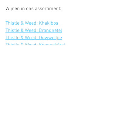
WIjnen in ons assortiment:
Thistle & Weed: Khakibos 
Thistle & Weed: Brandnetel
Thistle & Weed: Duwweltjie
Thistle & Weed: Knapsekêrel
Thistle & Weed: Nastergal
Draaiboek Wines: Onskuld Chardonnay
Draaiboek Wines: Kinkel Chardonnay
Draaiboek Wines: Kripnota Chardonnay
https://www.youtube.com/watch?v=_QTG-
2T70zs&ab_channel=WijnBar