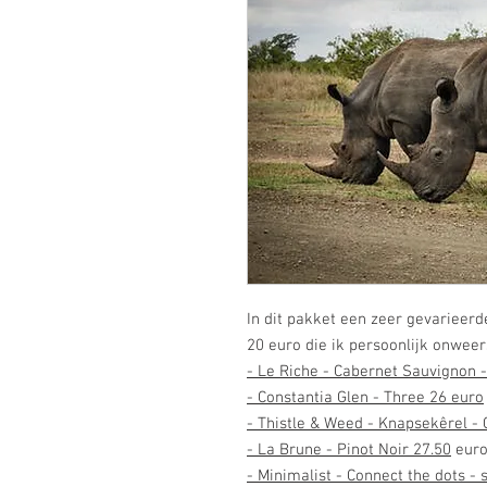
In dit pakket een zeer gevarieerd
20 euro die ik persoonlijk onwee
-
Le Riche - Cabernet Sauvignon 
- Constantia Glen - Three 26 euro
-
Thistle & Weed - Knapsekêrel - 
-
La Brune - Pinot Noir 27.50
eur
-
M
inimalist - Connect the dots - 