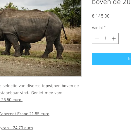
boven de 20
Prijs
€ 145,00
Aantal
*
I
e selectie van diverse topwijnen boven de
rstaanbaar vind. Geniet mee van:
- 25.50 euro
Cabernet Franc 21.85 euro
o
syrah - 24.70 euro